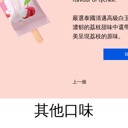
嚴選泰國清邁高級白
濃郁的荔枝甜味中還
美呈現荔枝的原味。
上一個
其他口味