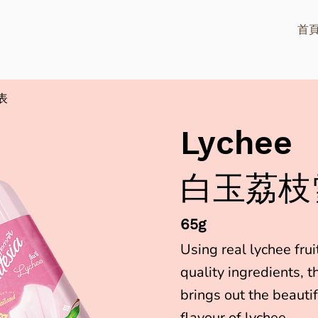
首
表
Lychee
白玉荔枝
65g
Using real lychee fru
quality ingredients, 
brings out the beautif
flavour of lychee.